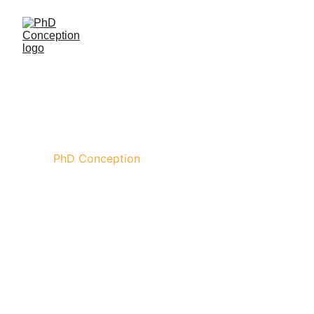
 PhD Conception
PhD Bureau 
d'études
Maître d'oeuvre 
concepteur à 
Toulouse depuis 26 